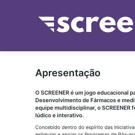
Pular
para
o
conteúdo
Apresentação
O SCREENER é um jogo educacional pa
Desenvolvimento de Fármacos e medic
equipe multidisciplinar, o SCREENER f
lúdico e interativo.
Concebido dentro do espírito das Iniciativ
estimular e apoiar os Programas de Pós-g