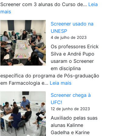
b
Screener com 3 alunas do Curso de…
Leia
t
s
l
:
mais
e
o
i
U
d
d
c
Screener usado na
N
a
a
a
UNESP
I
I
S
d
4 de julho de 2023
F
U
B
o
Os professores Erick
A
P
F
Silva e André Pupo
L
H
T
usaram o Screener
(
A
E
em disciplina
M
R
específica do programa de Pós-graduação
G
r
:
em Farmacologia e…
Leia mais
)
e
S
a
c
Screener chega à
c
d
e
UFC!
r
o
b
12 de junho de 2023
e
t
e
Auxiliado pelas suas
e
a
c
alunas Kalinne
n
o
ó
Gadelha e Karine
e
S