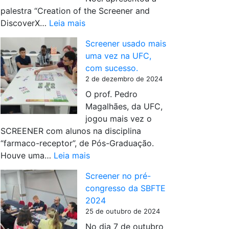
palestra “Creation of the Screener and
:
DiscoverX…
Leia mais
S
Screener usado mais
c
uma vez na UFC,
r
com sucesso.
e
2 de dezembro de 2024
e
O prof. Pedro
n
Magalhães, da UFC,
e
jogou mais vez o
r
SCREENER com alunos na disciplina
e
“farmaco-receptor”, de Pós-Graduação.
D
:
Houve uma…
Leia mais
i
S
s
Screener no pré-
c
c
congresso da SBFTE
r
o
2024
e
v
25 de outubro de 2024
e
e
No dia 7 de outubro
n