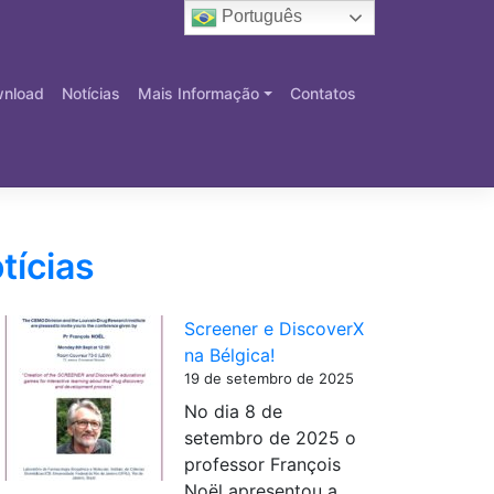
Português
nload
Notícias
Mais Informação
Contatos
tícias
Screener e DiscoverX
na Bélgica!
19 de setembro de 2025
No dia 8 de
setembro de 2025 o
professor François
Noël apresentou a