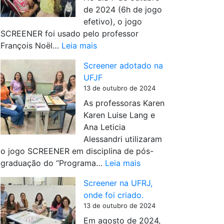
r
de 2024 (6h de jogo
e
X
efetivo), o jogo
r
n
SCREENER foi usado pelo professor
u
a
:
François Noël…
Leia mais
s
B
S
a
é
Screener adotado na
c
d
l
UFJF
r
o
g
13 de outubro de 2024
e
m
i
As professoras Karen
e
a
c
Karen Luise Lang e
n
i
a
Ana Leticia
e
s
!
Alessandri utilizaram
r
u
o jogo SCREENER em disciplina de pós-
n
m
:
graduação do “Programa…
Leia mais
o
a
S
p
v
Screener na UFRJ,
c
r
e
onde foi criado.
r
é
z
13 de outubro de 2024
e
-
n
Em agosto de 2024,
e