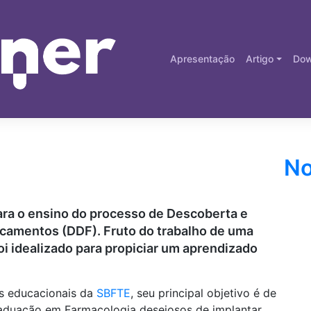
Apresentação
Artigo
Dow
No
ra o ensino do processo de Descoberta e
amentos (DDF). Fruto do trabalho de uma
oi idealizado para propiciar um aprendizado
as educacionais da
SBFTE
, seu principal objetivo é de
raduação em Farmacologia desejosos de implantar