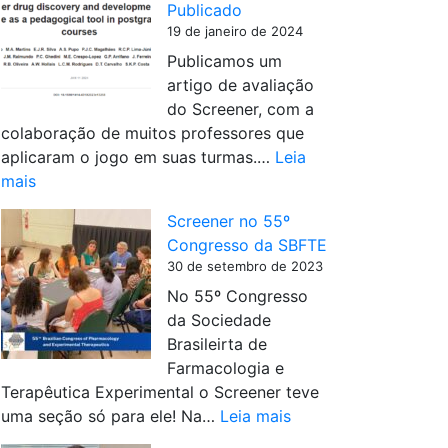
Publicado
e
e
19 de janeiro de 2024
e
m
Publicamos um
n
p
artigo de avaliação
e
r
do Screener, com a
r
o
colaboração de muitos professores que
é
c
aplicaram o jogo em suas turmas.…
Leia
u
e
:
mais
s
s
A
a
s
Screener no 55º
r
d
o
Congresso da SBFTE
t
o
d
30 de setembro de 2023
i
e
e
No 55º Congresso
g
m
s
da Sociedade
o
c
e
Brasileirta de
d
u
l
Farmacologia e
e
r
e
Terapêutica Experimental o Screener teve
A
s
ç
:
uma seção só para ele! Na…
Leia mais
v
o
ã
S
a