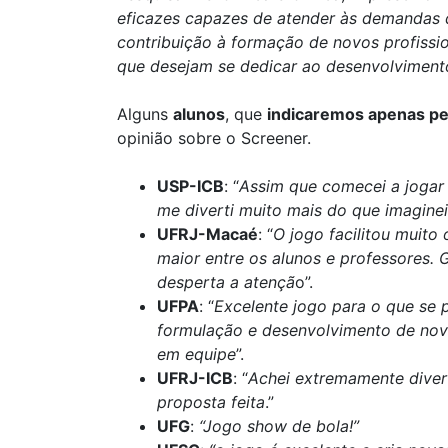
eficazes capazes de atender às demandas d
contribuição à formação de novos profissi
que desejam se dedicar ao desenvolvimento
Alguns
alunos
, que
indicaremos apenas pe
opinião sobre o Screener.
USP-ICB
: “
Assim que comecei a jogar a
me diverti muito mais do que imaginei
UFRJ-Macaé
: “
O jogo facilitou muit
maior entre os alunos e professores. 
desperta a atençã
o”.
UFPA
: “
Excelente jogo para o que se 
formulação e desenvolvimento de novo
em equipe
”.
UFRJ-ICB
: “
Achei extremamente diver
proposta feita
.”
UFG
:
“Jogo show de bola!”