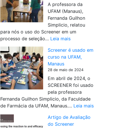
4
A professora da
e
,
UFAM (Manaus),
n
o
Fernanda Guilhon
e
n
Simplicio, relatou
r
d
para nós o uso do Screener em um
a
e
:
processo de seleção…
Leia mais
n
f
S
U
o
Screener é usado em
c
F
i
curso na UFAM,
r
S
c
Manaus
e
M
r
28 de maio de 2024
e
i
Em abril de 2024, o
n
a
SCREENER foi usado
e
d
pela professora
r
o
Fernanda Guilhon Simplicio, da Faculdade
u
.
:
de Farmácia da UFAM, Manaus.…
Leia mais
s
S
a
Artigo de Avaliação
c
d
do Screener
r
o