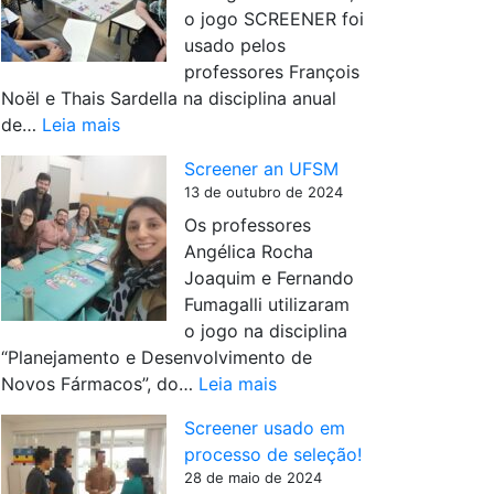
c
a
o jogo SCREENER foi
n
o
U
usado pelos
e
n
F
professores François
r
g
C
Noël e Thais Sardella na disciplina anual
a
r
,
:
de…
Leia mais
d
e
c
S
o
s
o
Screener an UFSM
c
t
s
m
13 de outubro de 2024
r
a
o
s
Os professores
e
d
d
u
Angélica Rocha
e
o
a
c
Joaquim e Fernando
n
n
S
e
Fumagalli utilizaram
e
a
B
s
o jogo na disciplina
r
U
F
s
“Planejamento e Desenvolvimento de
n
F
T
o
:
Novos Fármacos”, do…
Leia mais
a
J
E
.
S
U
F
2
Screener usado em
c
F
0
processo de seleção!
r
R
2
28 de maio de 2024
e
J