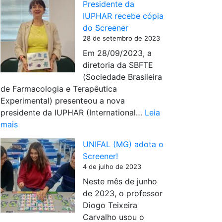
n
o
Presidente da
c
l
a
!
IUPHAR recebe cópia
r
i
U
do Screener
e
a
F
28 de setembro de 2023
e
ç
A
Em 28/09/2023, a
n
ã
M
diretoria da SBFTE
e
o
,
(Sociedade Brasileira
r
d
M
de Farmacologia e Terapêutica
n
o
a
Experimental) presenteou a nova
o
S
n
presidente da IUPHAR (International…
Leia
5
c
a
:
mais
5
r
u
P
º
e
s
UNIFAL (MG) adota o
r
C
e
Screener!
e
o
n
4 de julho de 2023
s
n
e
Neste mês de junho
i
g
r
de 2023, o professor
d
r
P
Diogo Teixeira
e
e
u
Carvalho usou o
n
s