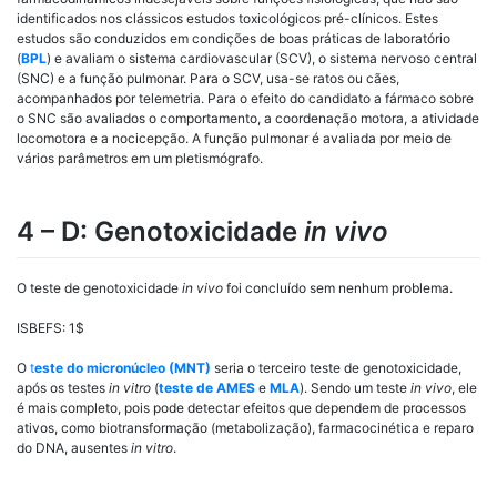
identificados nos clássicos estudos toxicológicos pré-clínicos. Estes
estudos são conduzidos em condições de boas práticas de laboratório
(
BPL
) e avaliam o sistema cardiovascular (SCV), o sistema nervoso central
(SNC) e a função pulmonar. Para o SCV, usa-se ratos ou cães,
acompanhados por telemetria. Para o efeito do candidato a fármaco sobre
o SNC são avaliados o comportamento, a coordenação motora, a atividade
locomotora e a nocicepção. A função pulmonar é avaliada por meio de
vários parâmetros em um pletismógrafo.
4 – D: Genotoxicidade
in vivo
O teste de genotoxicidade
in vivo
foi concluído sem nenhum problema.
ISBEFS
: 1$
O
t
este do micronúcleo (MNT)
seria o terceiro teste de genotoxicidade,
após os testes
in vitro
(
teste de AMES
e
MLA
). Sendo um teste
in vivo
, ele
é mais completo, pois pode detectar efeitos que dependem de processos
ativos, como biotransformação (metabolização), farmacocinética e reparo
do DNA, ausentes
in vitro
.