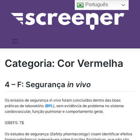
Pular
Português
para
o
conteúdo
Categoria:
Cor Vermelha
4 – F: Segurança
in vivo
Os ensaios de segurança
in vivo
foram concluídos dentro das boas
práticas de laboratório (
BPL
), sem evidência de problema no sistema
cardiovascular, função pulmonar e comportamento geral.
ISBEFS
: 7$
Os estudos de segurança (
Safety pharmacology
) visam identificar efeitos
farmacodinâmicos indesejáveis sobre funções fisiológicas, que não são