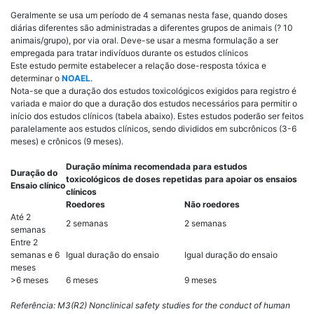
Geralmente se usa um período de 4 semanas nesta fase, quando doses
diárias diferentes são administradas a diferentes grupos de animais (? 10
animais/grupo), por via oral. Deve-se usar a mesma formulação a ser
empregada para tratar indivíduos durante os estudos clínicos
Este estudo permite estabelecer a relação dose-resposta tóxica e
determinar o
NOAEL
.
Nota-se que a duração dos estudos toxicológicos exigidos para registro é
variada e maior do que a duração dos estudos necessários para permitir o
início dos estudos clínicos (tabela abaixo). Estes estudos poderão ser feitos
paralelamente aos estudos clínicos, sendo divididos em subcrônicos (3-6
meses) e crônicos (9 meses).
Duração mínima recomendada para estudos
Duração do
toxicológicos de doses repetidas para apoiar os ensaios
Ensaio clínico
clínicos
Roedores
Não roedores
Até 2
2 semanas
2 semanas
semanas
Entre 2
semanas e 6
Igual duração do ensaio
Igual duração do ensaio
meses
>6 meses
6 meses
9 meses
Referência: M3(R2) Nonclinical safety studies for the conduct of human