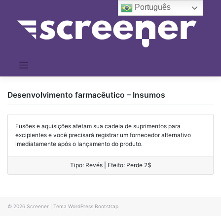
Pular
Português
para
o
conteúdo
Desenvolvimento farmacêutico – Insumos
Fusões e aquisições afetam sua cadeia de suprimentos para
excipientes e você precisará registrar um fornecedor alternativo
imediatamente após o lançamento do produto.
Tipo: Revés | Efeito: Perde 2$
© 2026
Screener
|
Tema WordPress Bootstrap