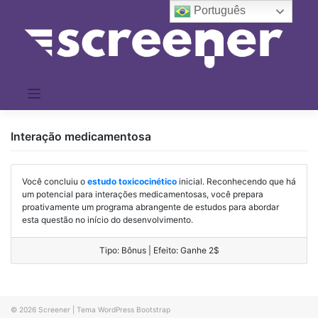
Pular
Português
para
o
conteúdo
Interação medicamentosa
Você concluiu o
estudo
t
oxicocinético
inicial. Reconhecendo que há
um potencial para interações medicamentosas, você prepara
proativamente um programa abrangente de estudos para abordar
esta questão no início do desenvolvimento.
Tipo: Bônus | Efeito: Ganhe 2$
© 2026
Screener
|
Tema WordPress Bootstrap