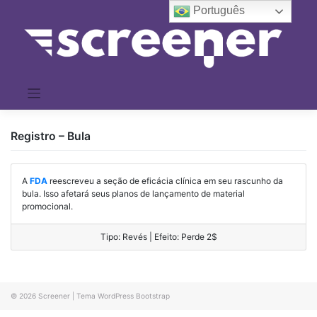
Pular
Português
para
o
conteúdo
Registro – Bula
A
FDA
reescreveu a seção de eficácia clínica em seu rascunho da
bula. Isso afetará seus planos de lançamento de material
promocional.
Tipo: Revés | Efeito: Perde 2$
© 2026
Screener
|
Tema WordPress Bootstrap