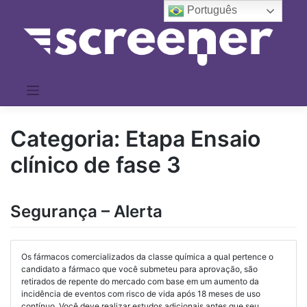
Pular
Português
para
o
conteúdo
Categoria:
Etapa Ensaio
clínico de fase 3
Segurança – Alerta
Os fármacos comercializados da classe química a qual pertence o
candidato a fármaco que você submeteu para aprovação, são
retirados de repente do mercado com base em um aumento da
incidência de eventos com risco de vida após 18 meses de uso
contínuo. Você deve realizar estudos adicionais antes que seu