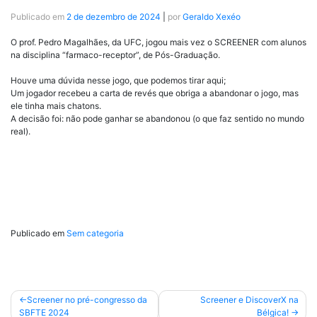
Publicado em
2 de dezembro de 2024
|
por
Geraldo Xexéo
O prof. Pedro Magalhães, da UFC, jogou mais vez o SCREENER com alunos
na disciplina “farmaco-receptor”, de Pós-Graduação.
Houve uma dúvida nesse jogo, que podemos tirar aqui;
Um jogador recebeu a carta de revés que obriga a abandonar o jogo, mas
ele tinha mais chatons.
A decisão foi: não pode ganhar se abandonou (o que faz sentido no mundo
real).
Publicado em
Sem categoria
Navegação
Screener no pré-congresso da
Screener e DiscoverX na
SBFTE 2024
Bélgica!