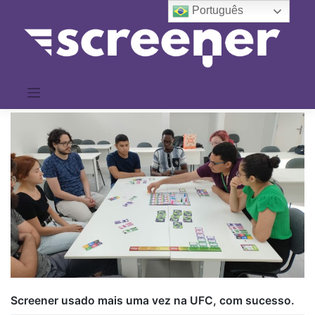
Pular
Português
para
o
conteúdo
Screener usado mais uma vez na UFC, com sucesso.